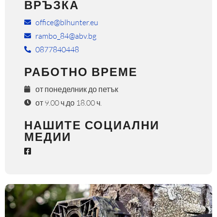
ВРЪЗКА
office@blhunter.eu
rambo_84@abv.bg
0877840448
РАБОТНО ВРЕМЕ
от понеделник до петък
от 9.00 ч.до 18.00 ч.
НАШИТЕ СОЦИАЛНИ
МЕДИИ