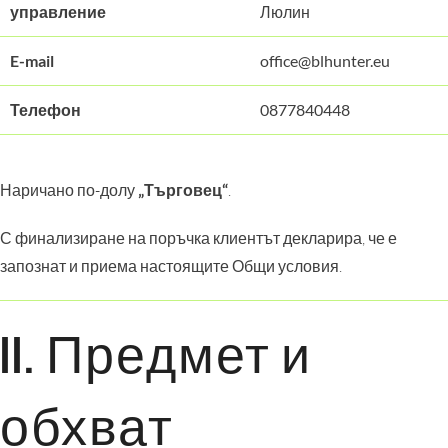
управление
Люлин
E-mail
office@blhunter.eu
Телефон
0877840448
Наричано по-долу
„Търговец“
.
С финализиране на поръчка клиентът декларира, че е
запознат и приема настоящите Общи условия.
II. Предмет и
обхват