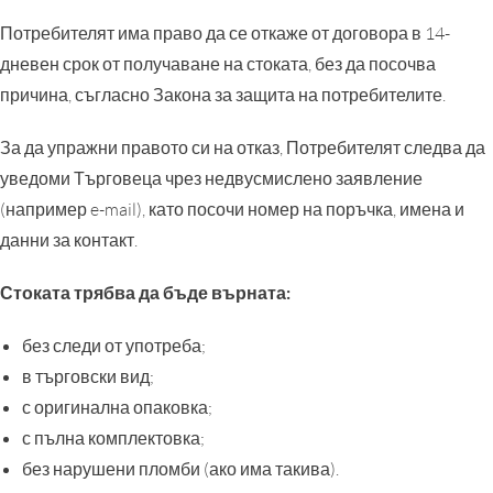
Потребителят има право да се откаже от договора в 14-
дневен срок от получаване на стоката, без да посочва
причина, съгласно Закона за защита на потребителите.
За да упражни правото си на отказ, Потребителят следва да
уведоми Търговеца чрез недвусмислено заявление
(например e-mail), като посочи номер на поръчка, имена и
данни за контакт.
Стоката трябва да бъде върната:
без следи от употреба;
в търговски вид;
с оригинална опаковка;
с пълна комплектовка;
без нарушени пломби (ако има такива).