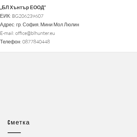
„БЛ Хънтър ЕООД“
ЕИК: BG206239607
Адрес: гр. София, Мини Мол Люлин
E-mail: office@blhunter.eu
Телефон: 0877840448
Cметка