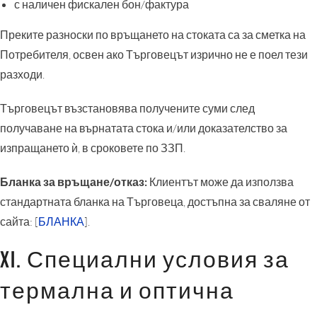
с наличен фискален бон/фактура
Преките разноски по връщането на стоката са за сметка на
Потребителя, освен ако Търговецът изрично не е поел тези
разходи.
Търговецът възстановява получените суми след
получаване на върнатата стока и/или доказателство за
изпращането ѝ, в сроковете по ЗЗП.
Бланка за връщане/отказ:
Клиентът може да използва
стандартната бланка на Търговеца, достъпна за сваляне от
сайта: [
БЛАНКА
].
XI. Специални условия за
термална и оптична