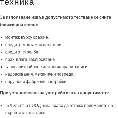
техника
За използване извън допустимото тестване се счита
(неизчерпателно):
монтаж върху оръжие;
следи от монтажни пръстени;
следи от стрелба;
прах, влага, замърсяване;
записани файлове или активирани записи;
надрасквания, механични повреди;
нарушени фабрични настройки.
При установяване на употреба извън допустимото:
„БЛ Хънтър ЕООД“ има право да откаже приемането на
върнатата стока, или