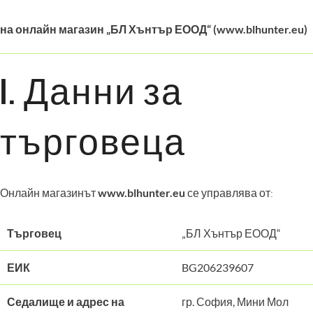
на онлайн магазин „БЛ Хънтър ЕООД“ (www.blhunter.eu)
I. Данни за
търговеца
Онлайн магазинът
www.blhunter.eu
се управлява от:
Търговец
„БЛ Хънтър ЕООД“
ЕИК
BG206239607
Седалище и адрес на
гр. София, Мини Мол