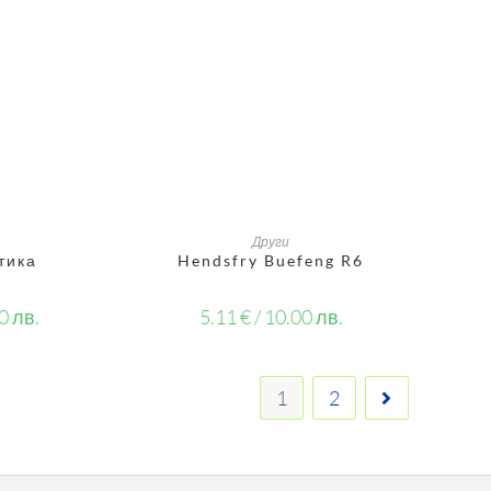
ИЧКАТА
ДОБАВЯНЕ В КОЛИЧКАТА
Други
тика
Hendsfry Buefeng R6
0 лв.
5.11
€
/ 10.00 лв.
1
2