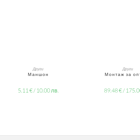
ДОБАВЯНЕ В КОЛИЧКАТА
ДОБАВЯНЕ В КОЛ
Други
Други
Маншон
Монтаж за оп
5.11
€
/ 10.00 лв.
89.48
€
/ 175.0