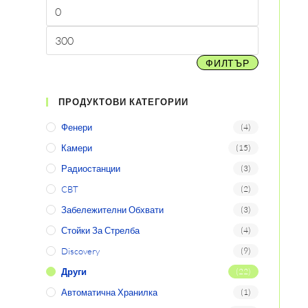
ФИЛТЪР
ПРОДУКТОВИ КАТЕГОРИИ
Фенери
(4)
Камери
(15)
Радиостанции
(3)
CBT
(2)
Забележителни Обхвати
(3)
Стойки За Стрелба
(4)
Discovery
(9)
Други
(22)
Автоматична Хранилка
(1)