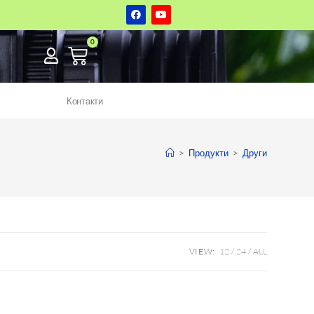
Контакти
>
Продукти
>
Други
VIEW:
12
24
ALL