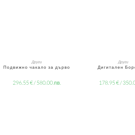
ОЩЕ
ОЩЕ
Други
Други
Подвижно чакало за дърво
Дигитален Бор
296.55
€
/ 580.00 лв.
178.95
€
/ 350.