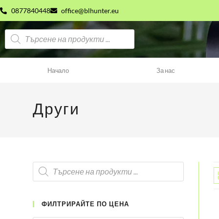
0877840448
office@blhunter.eu
Начало
За нас
Други
ФИЛТРИРАЙТЕ ПО ЦЕНА