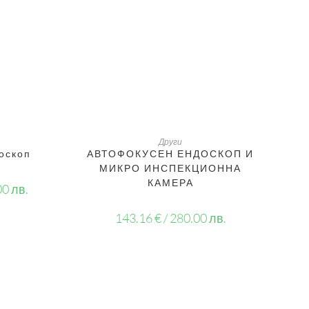
ДОБАВЯНЕ В КОЛИЧКАТА
Други
оскоп
АВТОФОКУСЕН ЕНДОСКОП И
МИКРО ИНСПЕКЦИОННА
КАМЕРА
00 лв.
143.16
€
/ 280.00 лв.