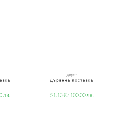
ИЧКАТА
ДОБАВЯНЕ В КОЛИЧКАТА
Други
авка
Дървена поставка
0 лв.
51.13
€
/ 100.00 лв.