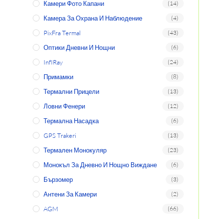
Камери Фото Капани
(14)
Камера За Охрана И Наблюдение
(4)
PixFra Termal
(43)
Оптики Дневни И Нощни
(6)
InfIRay
(24)
Примамки
(8)
Термални Прицели
(13)
Ловни Фенери
(12)
Термална Насадка
(6)
GPS Trakeri
(13)
Термален Монокуляр
(23)
Монокъл За Дневно И Нощно Виждане
(6)
Бързомер
(3)
Антени За Камери
(2)
AGM
(66)