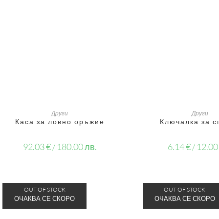
ДОБАВЯНЕ В КОЛИЧКАТА
ДОБАВЯНЕ В КОЛ
Други
Други
Каса за ловно оръжие
Ключалка за с
92.03
€
/ 180.00 лв.
6.14
€
/ 12.00
OUT OF STOCK
OUT OF STOCK