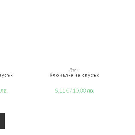
ИЧКАТА
ДОБАВЯНЕ В КОЛИЧКАТА
Други
пусък
Ключалка за спусък
 лв.
5.11
€
/ 10.00 лв.