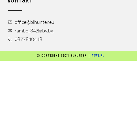
Kонтакт
office@blhunter.eu
rambo_84@abv.bg
0877840448
© Copyright 2021 blhunter |
atwi.pl