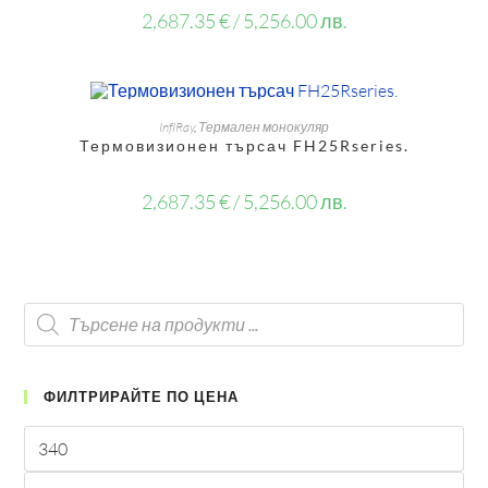
2,687.35
€
/ 5,256.00 лв.
OUT OF STOCK
ОЩЕ
InfIRay
,
Термален монокуляр
Термовизионен търсач FH25Rseries.
2,687.35
€
/ 5,256.00 лв.
ФИЛТРИРАЙТЕ ПО ЦЕНА