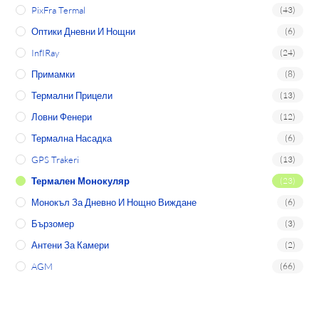
PixFra Termal
(43)
Оптики Дневни И Нощни
(6)
InfIRay
(24)
Примамки
(8)
Термални Прицели
(13)
Ловни Фенери
(12)
Термална Насадка
(6)
GPS Trakeri
(13)
Термален Монокуляр
(23)
Монокъл За Дневно И Нощно Виждане
(6)
Бързомер
(3)
Антени За Камери
(2)
AGM
(66)