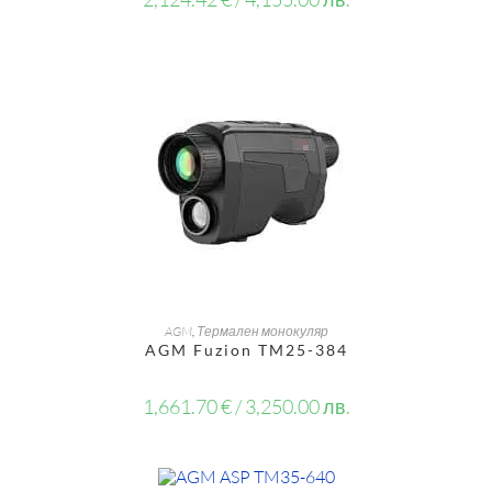
ДОБАВЯНЕ В КОЛИЧКАТА
AGM
,
Термален монокуляр
AGM Fuzion TM25-384
1,661.70
€
/ 3,250.00 лв.