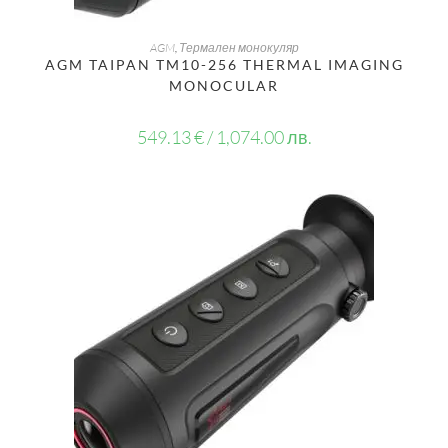
ДОБАВЯНЕ В КОЛИЧКАТА
AGM
,
Термален монокуляр
AGM TAIPAN TM10-256 THERMAL IMAGING
MONOCULAR
549.13
€
/ 1,074.00 лв.