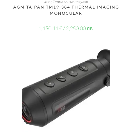
ДОБАВЯНЕ В КОЛИЧКАТА
AGM
,
Термален монокуляр
AGM TAIPAN TM19-384 THERMAL IMAGING
MONOCULAR
1,150.41
€
/ 2,250.00 лв.