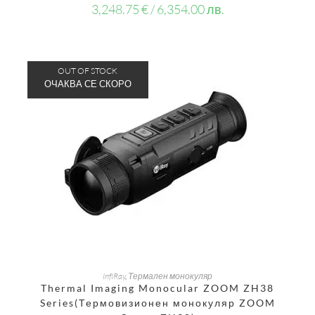
3,248.75
€
/ 6,354.00 лв.
OUT OF STOCK
ОЩЕ
InfIRay
,
Термален монокуляр
Thermal Imaging Monocular ZOOM ZH38
Series(Термовизионен монокуляр ZOOM