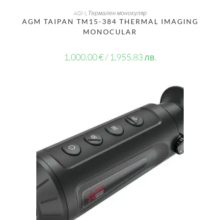
ДОБАВЯНЕ В КОЛИЧКАТА
AGM
,
Термален монокуляр
AGM TAIPAN TM15-384 THERMAL IMAGING
MONOCULAR
1,000.00
€
/ 1,955.83 лв.