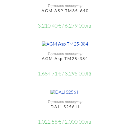
OUT OF STOCK
ОЩЕ
Термален монокуляр
AGM ASP TM35-640
3,210.40
€
/ 6,279.00 лв.
OUT OF STOCK
ОЩЕ
Термален монокуляр
AGM Аsp TM25-384
1,684.71
€
/ 3,295.00 лв.
ДОБАВЯНЕ В КОЛИЧКАТА
Термален монокуляр
DALi S256 II
1,022.58
€
/ 2,000.00 лв.