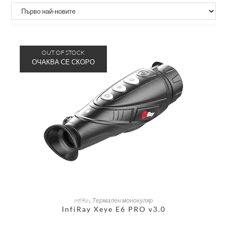
OUT OF STOCK
ОЩЕ
InfIRay
,
Термален монокуляр
InfiRay Xeye E6 PRO v3.0