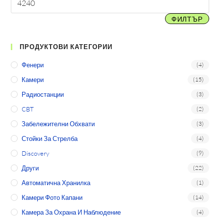
ФИЛТЪР
ПРОДУКТОВИ КАТЕГОРИИ
Фенери
(4)
Камери
(15)
Радиостанции
(3)
CBT
(2)
Забележителни Обхвати
(3)
Стойки За Стрелба
(4)
Discovery
(9)
Други
(22)
Автоматична Хранилка
(1)
Камери Фото Капани
(14)
Камера За Охрана И Наблюдение
(4)