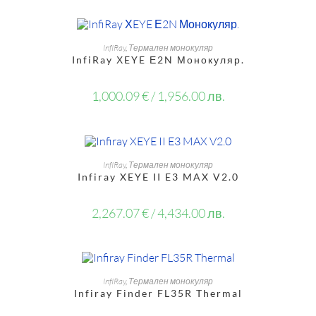
OUT OF STOCK
ОЩЕ
InfIRay
,
Термален монокуляр
InfiRay ХEYE Е2N Монокуляр.
1,000.09
€
/ 1,956.00 лв.
OUT OF STOCK
ОЩЕ
InfIRay
,
Термален монокуляр
Infiray XEYE II E3 MAX V2.0
2,267.07
€
/ 4,434.00 лв.
OUT OF STOCK
ОЩЕ
InfIRay
,
Термален монокуляр
Infiray Finder FL35R Thermal