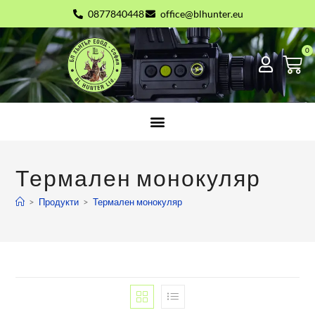
0877840448
office@blhunter.eu
Термален монокуляр
>
Продукти
>
Термален монокуляр