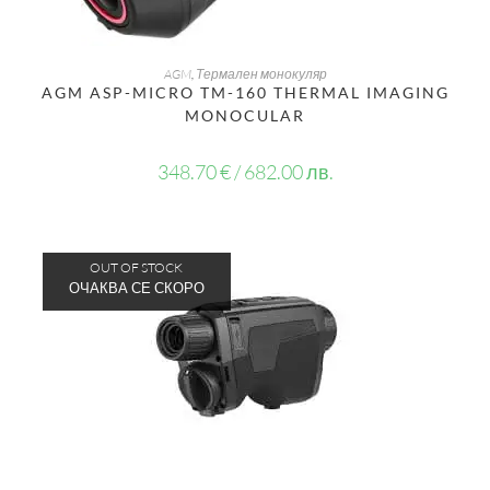
ДОБАВЯНЕ В КОЛИЧКАТА
AGM
,
Термален монокуляр
AGM ASP-MICRO TM-160 THERMAL IMAGING
MONOCULAR
348.70
€
/ 682.00 лв.
OUT OF STOCK