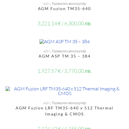
ОЩЕ
AGM
,
Термален монокуляр
АGM Fuzion TM35-640
3,221.14
€
/ 6,300.00 лв.
OUT OF STOCK
ОЩЕ
AGM
,
Термален монокуляр
AGM ASP TM 35 – 384
1,927.57
€
/ 3,770.00 лв.
ДОБАВЯНЕ В КОЛИЧКАТА
AGM
,
Термален монокуляр
AGM Fuzion LRF TM35-640 x 512 Thermal
Imaging & CMOS
2,124.42
€
/ 4,155.00 лв.