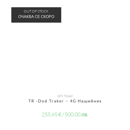
OUT OF STOCK
ОЩЕ
GPS Trakeri
TR -Dod Traker – 4G Нашийник
255.65
€
/ 500.00 лв.