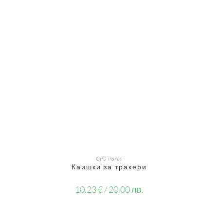
ДОБАВЯНЕ В КОЛИЧКАТА
GPS Trakeri
Каишки за тракери
10.23
€
/ 20.00 лв.