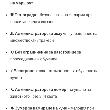
на маршрут
🛡️
Гео-ограда
– безопасна зона с аларма при
навлизане или излизане
👥
Администраторски акаунт
– управление на
множество GPS тракери
🔄
Без ограничение за разстояние
за
проследяване и обучение
⚡
Електронен шок
– възможност за обучение на
кучето
📞
Администраторски номер
– слушане на
животното чрез SIM карта
🔔
Зумер за намиране на куче
– мелодия при