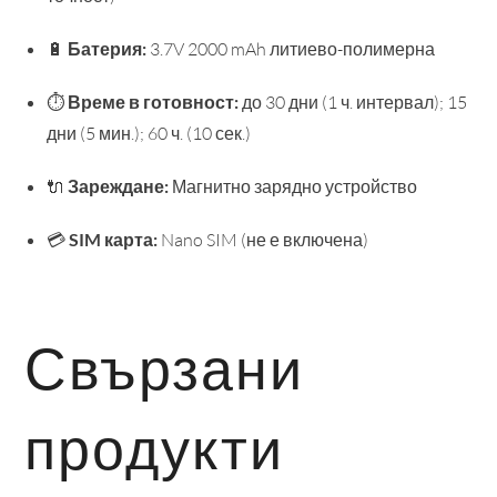
🔋
Батерия:
3.7V 2000 mAh литиево-полимерна
⏱️
Време в готовност:
до 30 дни (1 ч. интервал); 15
дни (5 мин.); 60 ч. (10 сек.)
🔌
Зареждане:
Магнитно зарядно устройство
💳
SIM карта:
Nano SIM (не е включена)
Свързани
продукти