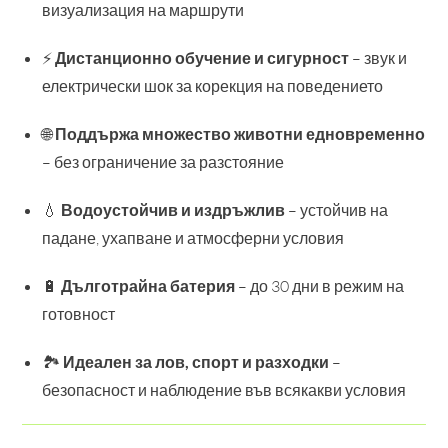
визуализация на маршрути
⚡
Дистанционно обучение и сигурност
– звук и
електрически шок за корекция на поведението
🌐
Поддържа множество животни едновременно
– без ограничение за разстояние
💧
Водоустойчив и издръжлив
– устойчив на
падане, ухапване и атмосферни условия
🔋
Дълготрайна батерия
– до 30 дни в режим на
готовност
🏞️
Идеален за лов, спорт и разходки
–
безопасност и наблюдение във всякакви условия