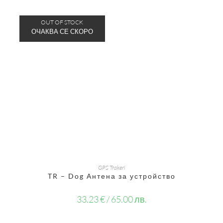
OUT OF STOCK
ОЩЕ
GPS Trakeri
TR – Dog Антена за устройство
33.23
€
/ 65.00 лв.