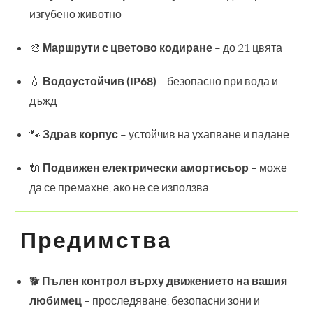
изгубено животно
🎨
Маршрути с цветово кодиране
– до 21 цвята
💧
Водоустойчив (IP68)
– безопасно при вода и
дъжд
🐾
Здрав корпус
– устойчив на ухапване и падане
🔌
Подвижен електрически амортисьор
– може
да се премахне, ако не се използва
Предимства
🐕
Пълен контрол върху движението на вашия
любимец
– проследяване, безопасни зони и