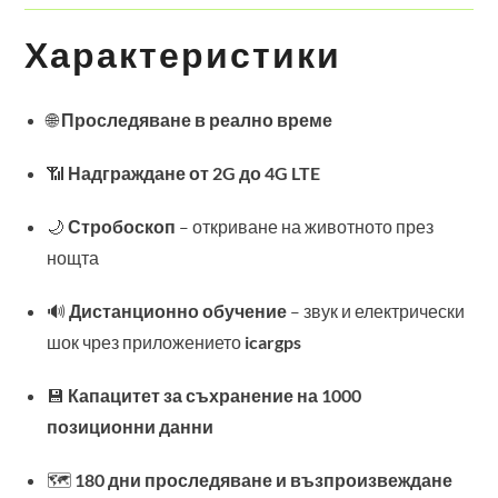
Характеристики
🌐
Проследяване в реално време
📶
Надграждане от 2G до 4G LTE
🌙
Стробоскоп
– откриване на животното през
нощта
🔊
Дистанционно обучение
– звук и електрически
шок чрез приложението
icargps
💾
Капацитет за съхранение на 1000
позиционни данни
🗺️
180 дни проследяване и възпроизвеждане