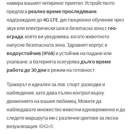
намира вашият четириног приятел. Устройството
предлага
реално време проследяване
,
надграждане до
4G LTE
, дистанционно обучение чрез
звук или електрически шок и безопасна зона с
гео-
ограда
, която ви уведомява, когато животното
напусне безопасната зона. Здравият корпус е
водоустойчив (IP68)
и устойчив на падане или
ухапване, а батерията осигурява
дълго време
работа до 30 дни
в режим на готовност.
Тракерът е идеален за лов, спорт, разходки и
наблюдение, като дава пълен контрол върху
движението на вашия любимец. Можете да
наблюдавате множество животни едновременно и да
следите маршрута им с различни цветове за лесна
визуализация. 🐶🐱🐴