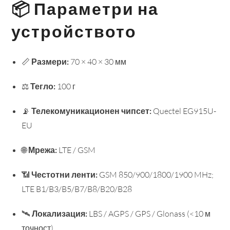
📦 Параметри на
устройството
📏
Размери:
70 × 40 × 30 мм
⚖️
Тегло:
100 г
📡
Телекомуникационен чипсет:
Quectel EG915U-
EU
🌐
Мрежа:
LTE / GSM
📶
Честотни ленти:
GSM 850/900/1800/1900 MHz;
LTE B1/B3/B5/B7/B8/B20/B28
🛰️
Локализация:
LBS / AGPS / GPS / Glonass (<10 м
точност)