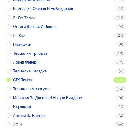
Камера За Охрана И Наблюдение
(4)
PixFra Termal
(43)
Оптики Дневни И Нощни
(6)
InfIRay
(24)
Примамки
(8)
Термални Прицели
(13)
Ловни Фенери
(12)
Термална Насадка
(6)
GPS Trakeri
(13)
Термален Монокуляр
(23)
Монокъл За Дневно И Нощно Виждане
(6)
Бързомер
(3)
Антени За Камери
(2)
AGM
(66)