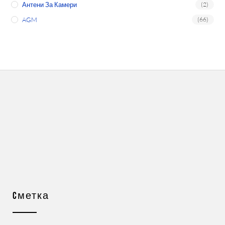
Антени За Камери
(2)
AGM
(66)
Cметка