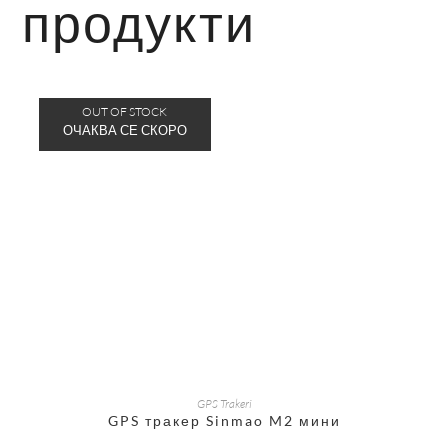
продукти
OUT OF STOCK
ОЩЕ
GPS Trakeri
GPS тракер Sinmao M2 мини