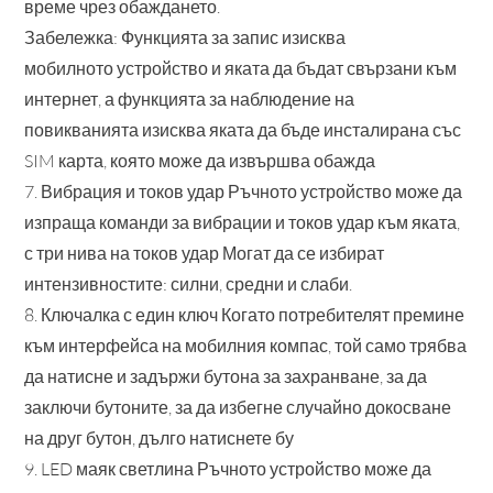
време чрез обаждането.
Забележка: Функцията за запис изисква
мобилното устройство и яката да бъдат свързани към
интернет, а функцията за наблюдение на
повикванията изисква яката да бъде инсталирана със
SIM карта, която може да извършва обажда
7. Вибрация и токов удар Ръчното устройство може да
изпраща команди за вибрации и токов удар към яката,
с три нива на токов удар Могат да се избират
интензивностите: силни, средни и слаби.
8. Ключалка с един ключ Когато потребителят премине
към интерфейса на мобилния компас, той само трябва
да натисне и задържи бутона за захранване, за да
заключи бутоните, за да избегне случайно докосване
на друг бутон, дълго натиснете бу
9. LED маяк светлина Ръчното устройство може да