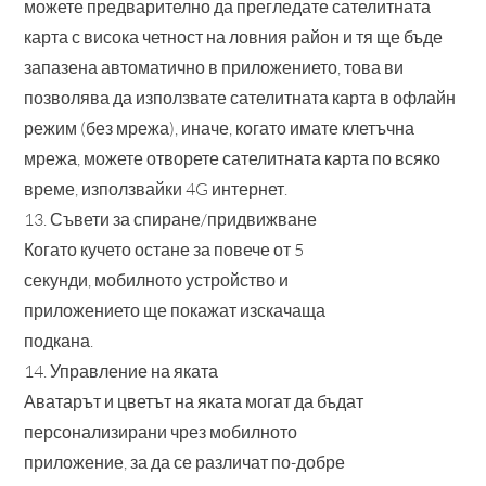
можете предварително да прегледате сателитната
карта с висока четност на ловния район и тя ще бъде
запазена автоматично в приложението, това ви
позволява да използвате сателитната карта в офлайн
режим (без мрежа), иначе, когато имате клетъчна
мрежа, можете отворете сателитната карта по всяко
време, използвайки 4G интернет.
13. Съвети за спиране/придвижване
Когато кучето остане за повече от 5
секунди, мобилното устройство и
приложението ще покажат изскачаща
подкана.
14. Управление на яката
Аватарът и цветът на яката могат да бъдат
персонализирани чрез мобилното
приложение, за да се различат по-добре