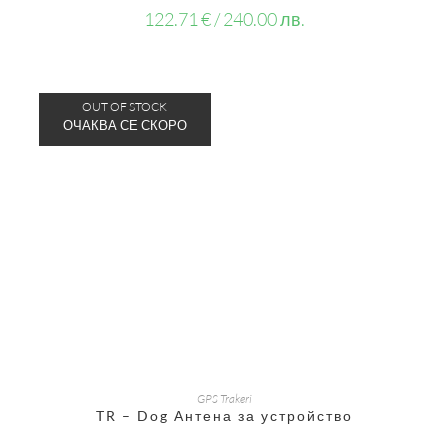
122.71
€
/ 240.00 лв.
OUT OF STOCK
ОЩЕ
GPS Trakeri
TR – Dog Антена за устройство