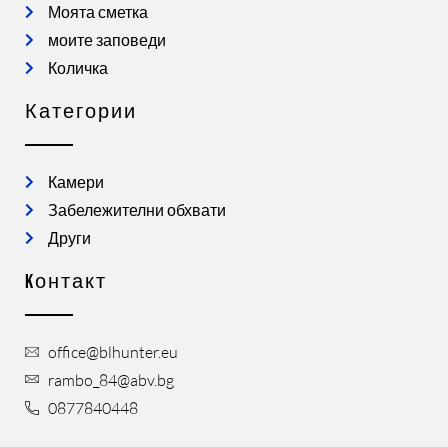
Моята сметка
моите заповеди
Количка
Категории
Камери
Забележителни обхвати
Други
Kонтакт
office@blhunter.eu
rambo_84@abv.bg
0877840448