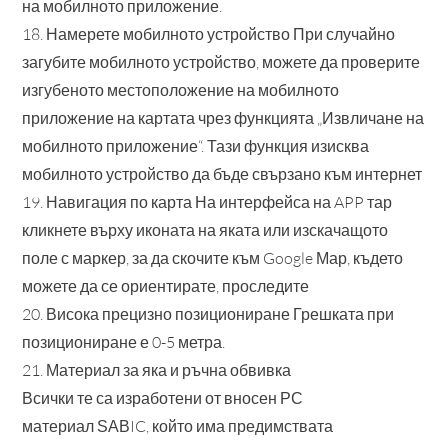
на мобилното приложение.
18. Намерете мобилното устройство При случайно
загубите мобилното устройство, можете да проверите
изгубеното местоположение на мобилното
приложение на картата чрез функцията „Извличане на
мобилното приложение“. Тази функция изисква
мобилното устройство да бъде свързано към интернет
19. Навигация по карта На интерфейса на APP тар
кликнете върху иконата на яката или изскачащото
поле с маркер, за да скочите към Google Мар, където
можете да се ориентирате, проследите
20. Висока прецизно позициониране Грешката при
позициониране е 0-5 метра.
21. Материал за яка и ръчна обвивка
Всички те са изработени от вносен РС
материал ЅАВIC, който има предимствата