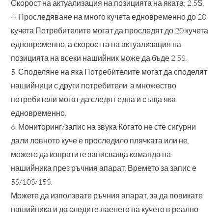
Скорост на актуализация на позицията на яката; 2.5Ѕ.
4. Проследяване на много кучета едновременно до 20
кучета Потребителите могат да проследят до 20 кучета
едновременно, а скоростта на актуализация на
позицията на всеки нашийник може да бъде 2,5S.
5. Споделяне на яка Потребителите могат да споделят
нашийници с други потребители, а множество
потребители могат да следят една и съща яка
едновременно.
6. Мониторинг/запис на звука Когато не сте сигурни
дали ловното куче е проследило плячката или не,
можете да изпратите записваща команда на
нашийника през ръчния апарат. Времето за запис е
5S/10S/15S.
Можете да използвате ръчния апарат, за да повикате
нашийника и да следите лаенето на кучето в реално