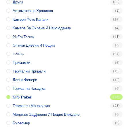
Други
(22)
Автоматична Хранилка
(1)
Камери Фото Капани
(14)
Камера За Охрана И Наблюдение
(4)
PixFra Termal
(43)
Оптики Дневни И Нощни
(6)
InfIRay
(24)
Примамки
(8)
Термални Прицели
(13)
Ловни Фенери
(12)
Термална Насадка
(6)
GPS Trakeri
(13)
Термален Монокуляр
(23)
Монокъл За Дневно И Нощно Виждане
(6)
Бързомер
(3)