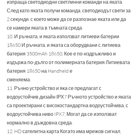
изпраща светодиодни светлинни команди на яката.
След като яката получи команда, светодиодът свети за
2 секунди, с което може да се разпознае яката или да
се намери яката в тъмната среда.
10. И ръчната, и яката използват литиеви батерии
18650 И ръчната, и яката са оборудвани с литиева
батерия 3500mAh 18650, Кое е по-издръжливо и
издържа по-дълго от полимерната батерия Литиевата
батерия 18650 на Handheld е
сменяема.
11. Ръчно устройство и яка се предлагат с
водоустойчив дизайн ІРХ7 Ръчното устройство и яката
са проектирани с високостандартна водоустойчива, с
водоустойчива ниво IPX7, Могат да се използват
нормално в дъждовна среда.
12. HD сателитна карта Когато има мрежов сигнал,