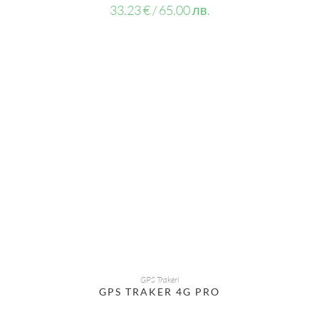
33.23
€
/ 65.00 лв.
ДОБАВЯНЕ В КОЛИЧКАТА
GPS Trakeri
GPS TRAKER 4G PRO