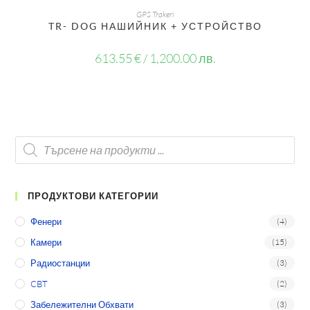
ОЩЕ
GPS Trakeri
TR- DOG НАШИЙНИК + УСТРОЙСТВО
613.55
€
/ 1,200.00 лв.
ПРОДУКТОВИ КАТЕГОРИИ
Фенери
(4)
Камери
(15)
Радиостанции
(3)
CBT
(2)
Забележителни Обхвати
(3)