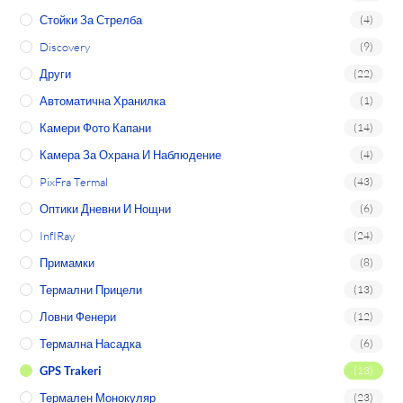
Стойки За Стрелба
(4)
Discovery
(9)
Други
(22)
Автоматична Хранилка
(1)
Камери Фото Капани
(14)
Камера За Охрана И Наблюдение
(4)
PixFra Termal
(43)
Оптики Дневни И Нощни
(6)
InfIRay
(24)
Примамки
(8)
Термални Прицели
(13)
Ловни Фенери
(12)
Термална Насадка
(6)
GPS Trakeri
(13)
Термален Монокуляр
(23)