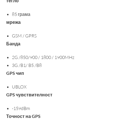
тегло
85 грама
мрежа
GSM / GPRS
Банда
2G /850/900 / 1800 / 1900MHz
3G /B1/ B5 /B8
GPS чип
UBLOX
GPS чувствителност
-159dBm
Точност на GPS