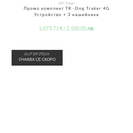
ОЩЕ
GPS Trakeri
Промо комплект TR -Dog Traker 4G
Устройство + 3 нашийника
1,073.71
€
/ 2,100.00 лв.
OUT OF STOCK