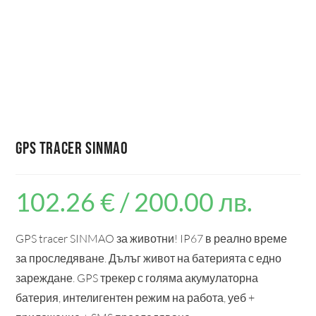
GPS tracer SINMAO
102.26
€
/ 200.00 лв.
GPS tracer SINMAO за животни! IP67 в реално време
за проследяване. Дълъг живот на батерията с едно
зареждане. GPS трекер с голяма акумулаторна
батерия, интелигентен режим на работа, уеб +