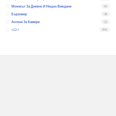
Монокъл За Дневно И Нощно Виждане
(6)
Бързомер
(3)
Антени За Камери
(2)
AGM
(66)