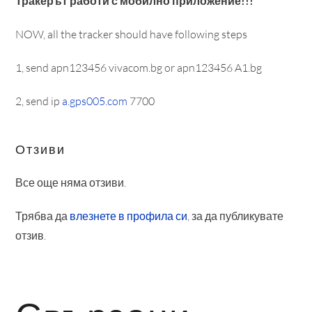
Тракерът работи с мобилно приложение!!!
NOW, all the tracker should have following steps
1, send apn123456 vivacom.bg or apn123456 A1.bg
2, send ip
a.gps005.com
7700
Отзиви
Все още няма отзиви.
Трябва да
влезнете в профила си
, за да публикувате
отзив.